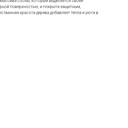
 массива сосны, который выделяется своей
рной поверхностью, и покрыта защитным,
ственная красота дерева добавляет тепла и уюта в