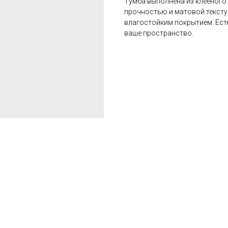
Тумба выполнена из клееного
прочностью и матовой тексту
влагостойким покрытием. Есте
ваше пространство.