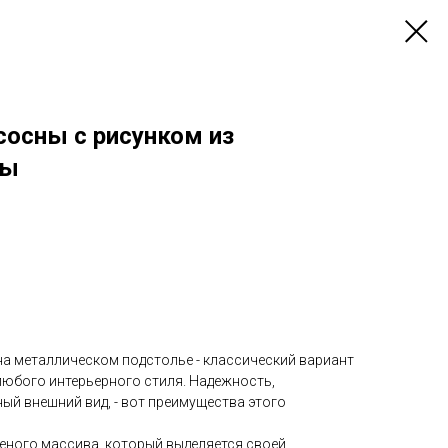
сосны с рисунком из
лы
на металлическом подстолье - классический вариант
любого интерьерного стиля. Надежность,
ый внешний вид, - вот преимущества этого
еного массива, который выделяется своей