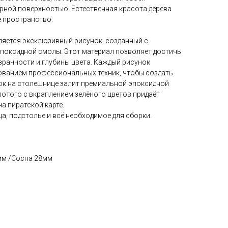
рной поверхностью. Естественная красота дерева
е пространство.
яется эксклюзивный рисунок, созданный с
поксидной смолы. Этот материал позволяет достичь
зрачности и глубины цвета. Каждый рисунок
ованием профессиональных техник, чтобы создать
к на столешнице залит премиальной эпоксидной
лотого с вкраплением зелёного цветов придаёт
а пиратской карте.
а, подстолье и всё необходимое для сборки.
мм /Сосна 28мм