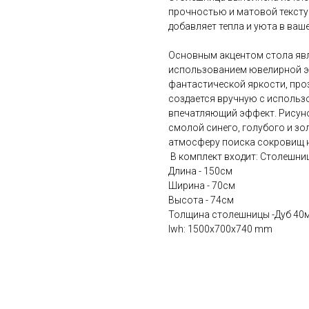
прочностью и матовой тексту
добавляет тепла и уюта в ваш
Основным акцентом стола явл
использованием ювелирной э
фантастической яркости, про
создается вручную с использ
впечатляющий эффект. Рисуно
смолой синего, голубого и зо
атмосферу поиска сокровищ н
В комплект входит: Столешниц
Длина - 150см
Ширина - 70см
Высота - 74см
Толщина столешницы -Дуб 40
lwh: 1500x700x740 mm